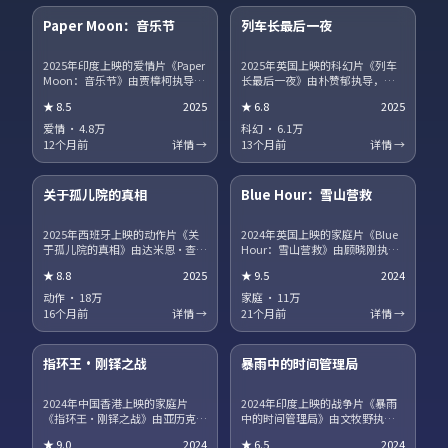
Paper Moon：音乐节
列车长最后一夜
热播
NEW
2025年印度上映的爱情片《Paper
2025年英国上映的科幻片《列车
Moon：音乐节》由贾樟柯执导，
长最后一夜》由朴赞郁执导，蒂
白敬亭、宋康昊、马丽、章子怡
尔达·斯文顿、王景春、王凯、沈
★
8.5
2025
★
6.8
2025
领衔主演。职场与理想冲突被细
腾领衔主演。影片聚焦小人物在
腻呈现，配角群像同样出彩。片
时代洪流中的抉择，细节写实，
爱情
·
4.8万
科幻
·
6.1万
尾彩蛋值得留意，与世界观其他
人物弧光完整。剧情信息含剧透
12个月前
详情 →
13个月前
详情 →
作品存在联动。
保护，建议先观看正片再浏览讨
15集全
45集全
论区。
关于孤儿院的真相
Blue Hour：雪山营救
趋势
获奖
2025年西班牙上映的动作片《关
2024年英国上映的家庭片《Blue
于孤儿院的真相》由达米恩·查泽
Hour：雪山营救》由顾晓刚执
雷执导，咏梅、广濑铃、河正
导，段奕宏、汤唯、役所广司领
★
8.8
2025
★
9.5
2024
宇、王一博领衔主演。爱情与信
衔主演。跨国追凶贯穿全片，动
仰在战争阴影下被反复考验，结
作场面利落，文戏同样扎实。站
动作
·
18万
家庭
·
11万
局留有回味空间。片尾彩蛋值得
内提供多清晰度选择，观影体验
16个月前
详情 →
21个月前
详情 →
留意，与世界观其他作品存在联
稳定流畅。
17集全
13集全
动。
指环王·刚铎之战
暴雨中的时间管理局
热播
NEW
2024年中国香港上映的家庭片
2024年印度上映的战争片《暴雨
《指环王·刚铎之战》由亚历克斯
中的时间管理局》由文牧野执
·加兰执导，巩俐、河正宇、咏
导，朱一龙、海清、菅田将晖领
★
9.0
2024
★
6.5
2024