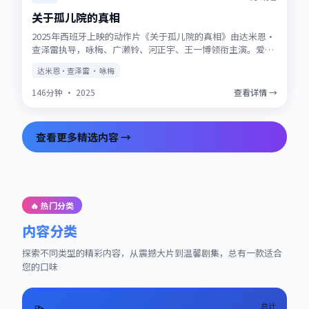
关于孤儿院的真相
2025年西班牙上映的动作片《关于孤儿院的真相》由达米恩·
查泽雷执导，咏梅、广濑铃、河正宇、王一博领衔主演。爱情
与信仰在战争阴影下被反复考验，结局留有回味空间。片尾彩
达米恩·查泽雷 · 咏梅
蛋值得留意，与世界观其他作品存在联动。
146分钟
·
2025
查看详情 →
查看更多精选内容 →
🔥 热门分类
内容分类
探索不同类型的精彩内容，从震撼大片到温馨剧集，总有一款适合
您的口味
总计