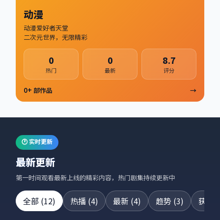
动漫
动漫爱好者天堂
二次元世界，无限精彩
0
0
8.7
热门
最新
评分
0
+ 部作品
→
🕐 实时更新
最新更新
第一时间观看最新上线的精彩内容，热门剧集持续更新中
全部
(
12
)
热播
(
4
)
最新
(
4
)
趋势
(
3
)
获奖
(
24集全
42集全