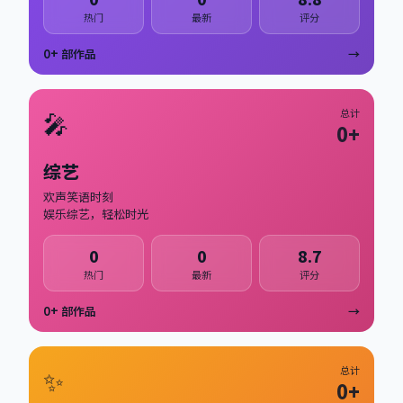
热门
最新
评分
0
+ 部作品
→
🎤
总计
0
+
综艺
欢声笑语时刻
娱乐综艺，轻松时光
0
0
8.7
热门
最新
评分
0
+ 部作品
→
✨
总计
0
+