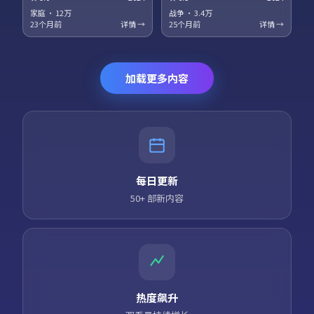
梅、役所广司领衔主演。科幻设
衔主演。法庭戏与街头戏对位，
定服务于人物关系，探讨记忆、
正义主题在灰色地带被重新审
家庭
·
12万
战争
·
3.4万
身份与自由意志的边界。高清正
视。高清正版资源同步更新，支
23个月前
详情 →
25个月前
详情 →
版资源同步更新，支持多终端流
持多终端流畅播放。
畅播放。
加载更多内容
每日更新
50+ 部新内容
热度飙升