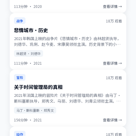
113分钟
·
2020
查看详情 →
获奖
★
9.7
18万
观看
战争
悲情城市·历史
2021年韩国上映的战争片《悲情城市·历史》由林超贤执导，
刘德华、巩俐、赵今麦、宋康昊领衔主演。历史背景下的小人
物史诗，服化道考究，时代质感浓厚。高清正版资源同步更
林超贤 · 刘德华
新，支持多终端流畅播放。
111分钟
·
2021
查看详情 →
NEW
★
9.5
18万
观看
冒险
关于时间管理局的真相
2021年法国上映的冒险片《关于时间管理局的真相》由马丁·
斯科塞斯执导，郑秀文、马丽、刘德华、刘青云领衔主演。动
画式想象力与真人表演结合，适合全年龄观看。适合喜欢强情
马丁·斯科塞斯 · 郑秀文
节与人物刻画的观众收藏观看。
156分钟
·
2021
查看详情 →
趋势
★
8.8
18万
观看
动作