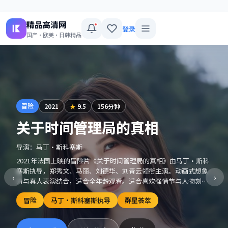
精品高清网
登录
国产·欧美·日韩精品
冒险
2021
★
9.5
156分钟
关于时间管理局的真相
导演：
马丁·斯科塞斯
2021年法国上映的冒险片《关于时间管理局的真相》由马丁·斯科
塞斯执导，郑秀文、马丽、刘德华、刘青云领衔主演。动画式想象
‹
›
力与真人表演结合，适合全年龄观看。适合喜欢强情节与人物刻画
的观众收藏观看。
冒险
马丁·斯科塞斯执导
群星荟萃