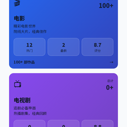
🎬
100
+
电影
精彩电影世界
院线大片，经典佳作
12
2
8.7
热门
最新
评分
100
+ 部作品
→
📺
总计
0
+
电视剧
追剧必备神器
热播剧集，经典回顾
0
0
8.8